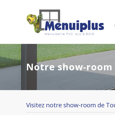
Aller
au
contenu
principal
Notre show-room
Visitez notre show-room de Tou