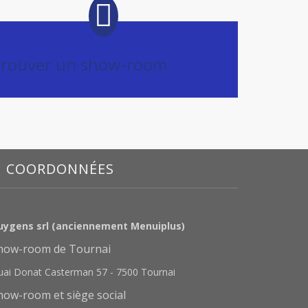
rouver un show-room
COORDONNÉES
uygens srl (anciennement Menuiplus)
how-room de Tournai
uai Donat Casterman 57 - 7500 Tournai
how-room et siège social